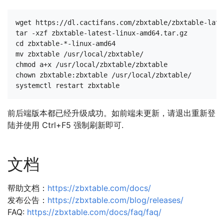
wget https://dl.cactifans.com/zbxtable/zbxtable-late
tar -xzf zbxtable-latest-linux-amd64.tar.gz

cd zbxtable-*-linux-amd64

mv zbxtable /usr/local/zbxtable/

chmod a+x /usr/local/zbxtable/zbxtable

chown zbxtable:zbxtable /usr/local/zbxtable/

前后端版本都已经升级成功。如前端未更新，请退出重新登
陆并使用 Ctrl+F5 强制刷新即可.
文档
帮助文档：
https://zbxtable.com/docs/
发布公告：
https://zbxtable.com/blog/releases/
FAQ:
https://zbxtable.com/docs/faq/faq/